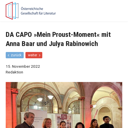
Zur
Zum
Hauptnavigation
Inhalt
springen
springen
DA CAPO »Mein Proust-Moment« mit
Anna Baar und Julya Rabinowich
F
N
zurück
weiter
r
ä
ü
c
15. November 2022
h
h
Redaktion
e
s
r
t
e
e
r
r
B
B
e
e
i
i
t
t
r
r
a
a
g
g