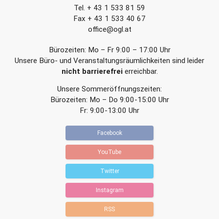
a
a
Tel. + 43 1 533 81 59
g
g
Fax + 43 1 533 40 67
office@ogl.at
Bürozeiten: Mo – Fr 9:00 – 17:00 Uhr
Unsere Büro- und Veranstaltungsräumlichkeiten sind leider
nicht barrierefrei
erreichbar.
Unsere Sommeröffnungszeiten:
Bürozeiten: Mo – Do 9:00-15:00 Uhr
Fr: 9:00-13:00 Uhr
Facebook
YouTube
Twitter
Instagram
RSS