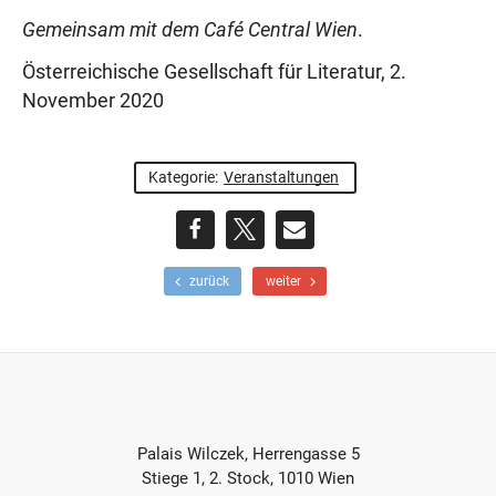
Gemeinsam mit dem Café Central Wien
.
Österreichische Gesellschaft für Literatur, 2.
November 2020
Kategorie:
Veranstaltungen
teilen
teilen
E-
F
N
zurück
weiter
r
ä
Mail
ü
c
h
h
e
s
r
t
e
e
r
r
Footer-
B
B
Palais Wilczek, Herrengasse 5
e
e
Section
Stiege 1, 2. Stock, 1010 Wien
i
i