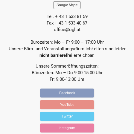
t
t
Google Maps
r
r
a
a
Tel. + 43 1 533 81 59
g
g
Fax + 43 1 533 40 67
office@ogl.at
Bürozeiten: Mo – Fr 9:00 – 17:00 Uhr
Unsere Büro- und Veranstaltungsräumlichkeiten sind leider
nicht barrierefrei
erreichbar.
Unsere Sommeröffnungszeiten:
Bürozeiten: Mo – Do 9:00-15:00 Uhr
Fr: 9:00-13:00 Uhr
Facebook
YouTube
Twitter
Instagram