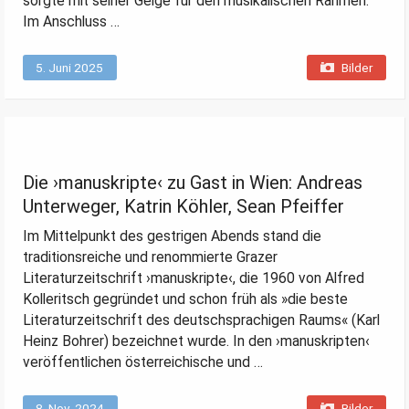
sorgte mit seiner Geige für den musikalischen Rahmen.
Im Anschluss …
5. Juni 2025
Bilder
Die ›manuskripte‹ zu Gast in Wien: Andreas
Unterweger, Katrin Köhler, Sean Pfeiffer
Im Mittelpunkt des gestrigen Abends stand die
traditionsreiche und renommierte Grazer
Literaturzeitschrift ›manuskripte‹, die 1960 von Alfred
Kolleritsch gegründet und schon früh als »die beste
Literaturzeitschrift des deutschsprachigen Raums« (Karl
Heinz Bohrer) bezeichnet wurde. In den ›manuskripten‹
veröffentlichen österreichische und …
8. Nov. 2024
Bilder